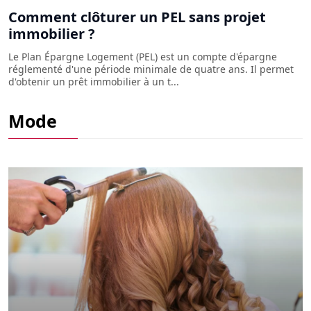
Comment clôturer un PEL sans projet
immobilier ?
Le Plan Épargne Logement (PEL) est un compte d'épargne
réglementé d'une période minimale de quatre ans. Il permet
d'obtenir un prêt immobilier à un t...
Qu'est-ce que le style bon chic bon genre
Mode
?