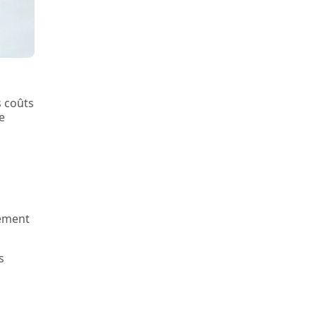
s coûts
e
sement
s