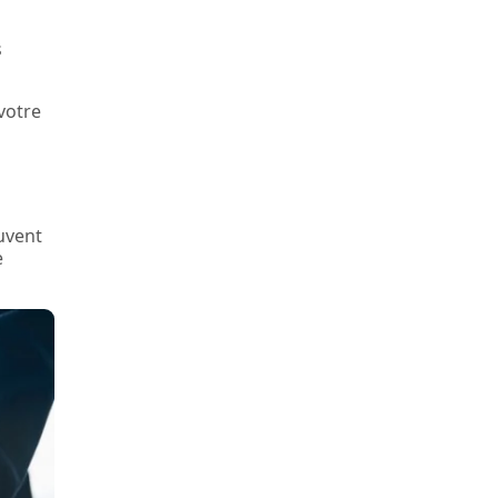
s
votre
uvent
e