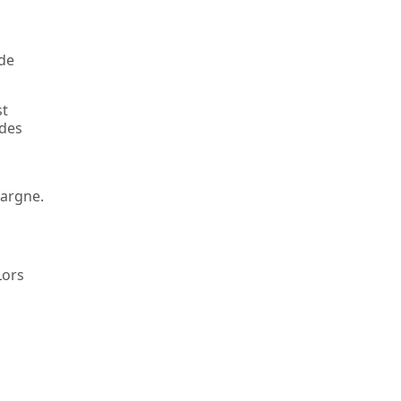
 de
st
 des
pargne.
Lors