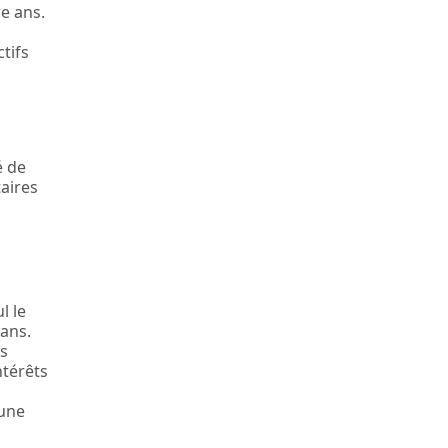
e ans.
tifs
é de
taires
l le
 ans.
us
ntérêts
 une