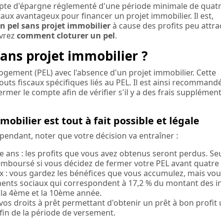
pte d'épargne réglementé d'une période minimale de quatr
taux avantageux pour financer un projet immobilier. Il est,
un pel sans projet immobilier
à cause des profits peu attrac
uvrez
comment cloturer un pel
.
sans projet immobilier ?
gement (PEL) avec l'absence d'un projet immobilier. Cette
outs fiscaux spécifiques liés au PEL. Il est ainsi recommand
rmer le compte afin de vérifier s'il y a des frais supplémen
mobilier est tout à fait possible et légale
ependant, noter que votre décision va entraîner :
e ans : les profits que vous avez obtenus seront perdus. Seu
emboursé si vous décidez de fermer votre PEL avant quatre
 : vous gardez les bénéfices que vous accumulez, mais vo
ents sociaux qui correspondent à 17,2 % du montant des i
 la 4ème et la 10ème année.
 vos droits à prêt permettant d'obtenir un prêt à bon profit
fin de la période de versement.