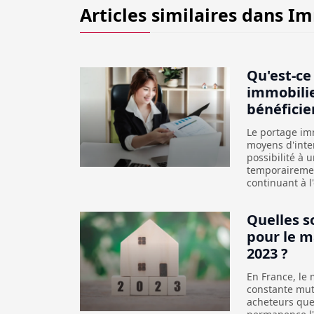
Articles similaires dans
Im
Qu'est-ce
immobili
bénéficie
Le portage imm
moyens d'inter
possibilité à 
temporairemen
continuant à l
Quelles s
pour le m
2023 ?
En France, le 
constante muta
acheteurs que