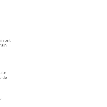
i sont
rain
uite
e de
e