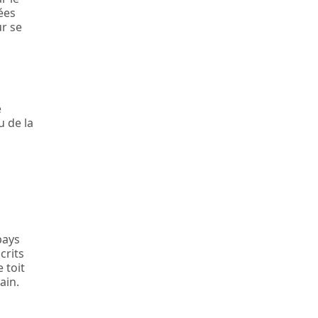
ées
ur se
e
u de la
pays
crits
 toit
ain.