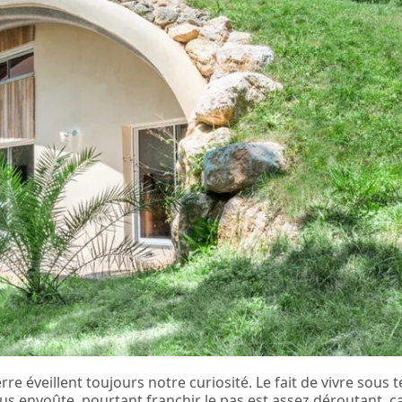
 éveillent toujours notre curiosité. Le fait de vivre sous t
s envoûte, pourtant franchir le pas est assez déroutant, ca