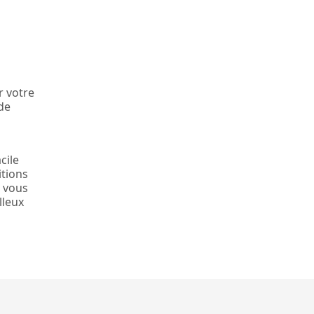
r votre
 de
cile
itions
i vous
lleux