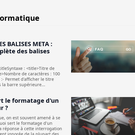
formatique
ES BALISES META :
plète des balises
itleSyntaxe : <title>Titre de
tle>Nombre de caractères : 100
- Permet d'afficher le titre
s la barre supérieure...
rt le formatage d'un
r ?
ue, on est souvent amené à se
oi sert le formatage d'un
a réponse à cette interrogation
nt ignorée de la plupart des