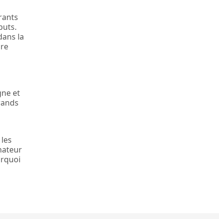
rants
buts.
dans la
are
gne et
grands
 les
nateur
urquoi