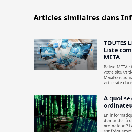
Articles similaires dans
In
TOUTES L
Liste com
META
Balise META : t
votre site</ti
MaxiFonctions :
votre site dan
A quoi se
ordinateu
En informatiq
demander à qu
ordinateur ? L
est fréquemme