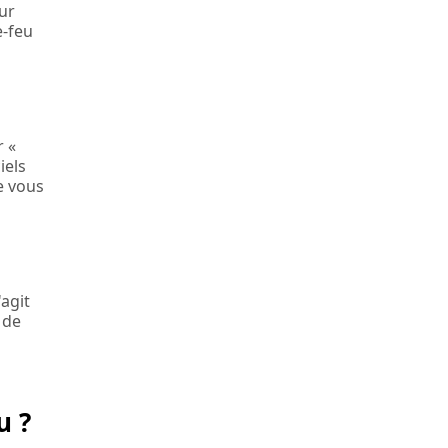
ur
e-feu
r «
iels
e vous
'agit
 de
u ?