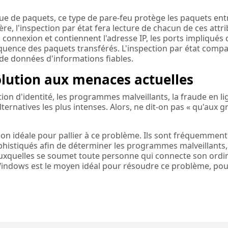
ue de paquets, ce type de pare-feu protège les paquets ent
ère, l'inspection par état fera lecture de chacun de ces attri
connexion et contiennent l'adresse IP, les ports impliqués 
ence des paquets transférés. L'inspection par état comp
 de données d'informations fiables.
olution aux menaces actuelles
ion d'identité, les programmes malveillants, la fraude en li
lternatives les plus intenses. Alors, ne dit-on pas « qu'aux 
on idéale pour pallier à ce problème. Ils sont fréquemment
sophistiqués afin de déterminer les programmes malveillants,
auxquelles se soumet toute personne qui connecte son ordi
u Windows est le moyen idéal pour résoudre ce problème, po