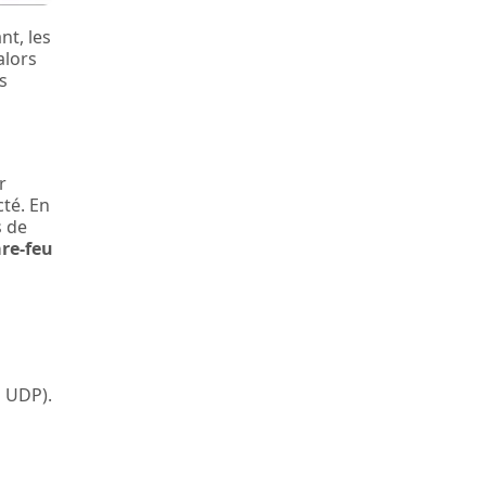
nt, les
alors
s
r
cté. En
s de
re-feu
u UDP).