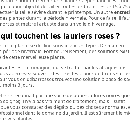
plus facile pour entretenir une plante ? Cependant, il est tout
qui a pour objectif de tailler toutes les branches de 15 à 25
ectuer la taille sévère durant le printemps. Un autre
entret
es plantes durant la période hivernale. Pour ce faire, il fau
s mortes et mettre l'arbuste dans un voile d'hivernage.
qui touchent les lauriers roses ?
 cette plante se décline sous plusieurs types. De manière
a période hivernale. Fort heureusement, des solutions exist
e de cette merveilleuse plante.
rantes est la fumagine, qui se traduit par les attaques de
 vous apercevez souvent des insectes blancs ou bruns sur le
 Pour vous en débarrasser, trouvez une solution à base de s
au moins 3 jours.
 Elle se reconnaît par une sorte de boursouflures noires qu
 soigner, il n'y a pas vraiment de traitement, mais il suffit
ès que vous constatez des dégâts ou des choses anormales, 
essionnel dans le domaine du jardin. Il est sûrement le m
our vos plantes.