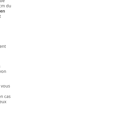
 de
 cm du
ien
t
ent
s
avon
e vous
en cas
ieux