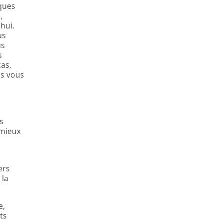
ques
,
hui,
us
us
s
cas,
us vous
s
 mieux
ers
 la
e,
ts