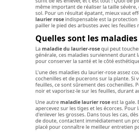
suffit de les enlever, et c'est tout ! Quoi de 
même important de réaliser la taille sévère, 
sol. Pour un résultat épatant, mieux vaut eff
laurier rose
indispensable est la protection d
pailler le pied des arbustes avec les feuille
Quelles sont les maladies 
La
maladie du laurier-rose
qui peut toucher
générale, ces maladies surviennent durant l
pour conserver la santé et le côté esthétiqu
L'une des maladies du laurier-rose assez cou
cochenilles et de pucerons sur la plante. Si
feuilles, ce sont sûrement des cochenilles.
noir et vaporisez-le sur les feuilles, durant 
Une autre
maladie laurier rose
est la gale.
apercevez sur les tiges et les écorces. Pour la
d'enlever les grosses. Dans tous les cas, d
de doute, contactent immédiatement un prof
placé pour connaître le meilleur entretien p