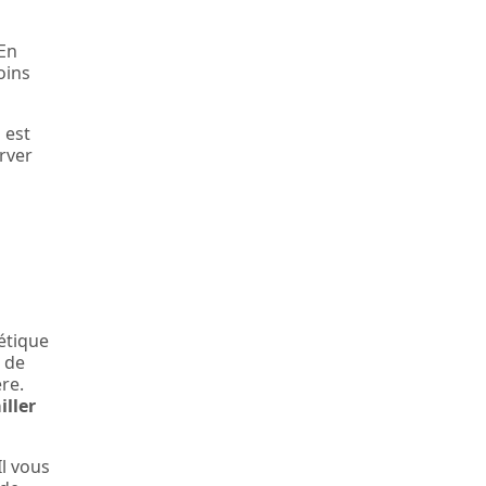
 En
oins
 est
rver
hétique
t de
ère.
iller
Il vous